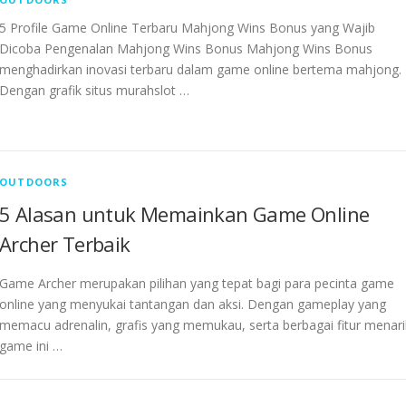
5 Profile Game Online Terbaru Mahjong Wins Bonus yang Wajib
Dicoba Pengenalan Mahjong Wins Bonus Mahjong Wins Bonus
menghadirkan inovasi terbaru dalam game online bertema mahjong.
Dengan grafik situs murahslot …
OUTDOORS
5 Alasan untuk Memainkan Game Online
Archer Terbaik
Game Archer merupakan pilihan yang tepat bagi para pecinta game
online yang menyukai tantangan dan aksi. Dengan gameplay yang
memacu adrenalin, grafis yang memukau, serta berbagai fitur menari
game ini …