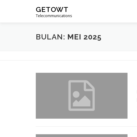
Lompat
GETOWT
ke
Telecommunications
konten
BULAN:
MEI 2025