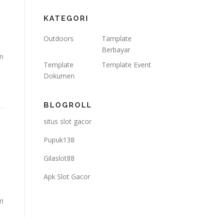
KATEGORI
Outdoors
Tamplate
Berbayar
in
Template
Template Event
Dokumen
BLOGROLL
situs slot gacor
Pupuk138
Gilaslot88
Apk Slot Gacor
ri