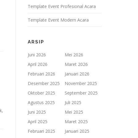
Template Event Profesional Acara
Template Event Modern Acara
ARSIP
Juni 2026
Mei 2026
April 2026
Maret 2026
Februari 2026
Januari 2026
Desember 2025
November 2025
Oktober 2025
September 2025
Agustus 2025
Juli 2025
k,
Juni 2025
Mei 2025
April 2025
Maret 2025
Februari 2025
Januari 2025