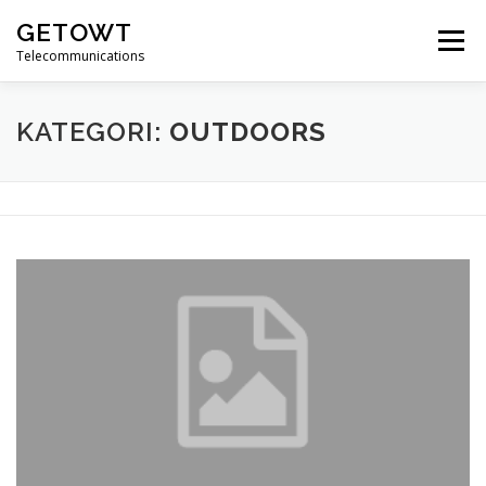
Lompat
GETOWT
ke
Menu
konten
Telecommunications
KATEGORI:
OUTDOORS