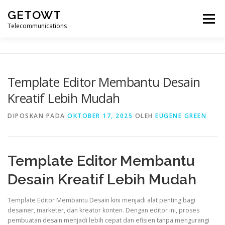
Lompat
GETOWT
ke
Menu
konten
Telecommunications
Template Editor Membantu Desain
Kreatif Lebih Mudah
DIPOSKAN PADA
OKTOBER 17, 2025
OLEH
EUGENE GREEN
Template Editor Membantu
Desain Kreatif Lebih Mudah
Template Editor Membantu Desain kini menjadi alat penting bagi
desainer, marketer, dan kreator konten. Dengan editor ini, proses
pembuatan desain menjadi lebih cepat dan efisien tanpa mengurangi