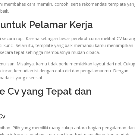
el ini membahas cara memilih, contoh, serta rekomendasi template yan
baik.
untuk Pelamar Kerja
ecara rapi. Karena sebagian besar perekrut cuma melihat CV kuran
jadi kunci. Selain itu, template yang baik memandu kamu menampilkan
n secara tepat sehingga membuatnya mudah dibaca.
lisan. Misalnya, kamu tidak perlu memikirkan layout dari nol. Cuku
mu incar, kemudian isi dengan data diri dan pengalamanmu. Dengan
da isi yang esensial.
e Cv yang Tepat dan
Cv
ebihan. Pilih yang memiliki ruang cukup antara bagian pengalaman dan
kap informasi penting. Juga, pastikan font yang digunakan mudah