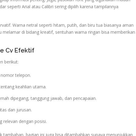
r seperti Arial atau Calibri sering dipilih karena tampilannya
rvatif. Warna netral seperti hitam, putih, dan biru tua biasanya aman
u melamar di bidang kreatif, sentuhan warna ringan bisa memberikan
 Cv Efektif
 berikut:
 nomor telepon.
 tentang keahlian utama.
pernah dipegang, tanggung jawab, dan pencapaian.
itas dan jurusan.
ang relevan dengan posisi.
yek tambahan, bagian ini juga bisa ditambahkan supaya menunjukkan