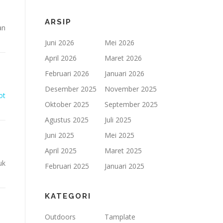
ARSIP
an
Juni 2026
Mei 2026
April 2026
Maret 2026
Februari 2026
Januari 2026
Desember 2025
November 2025
ot
Oktober 2025
September 2025
Agustus 2025
Juli 2025
Juni 2025
Mei 2025
April 2025
Maret 2025
uk
Februari 2025
Januari 2025
KATEGORI
Outdoors
Tamplate