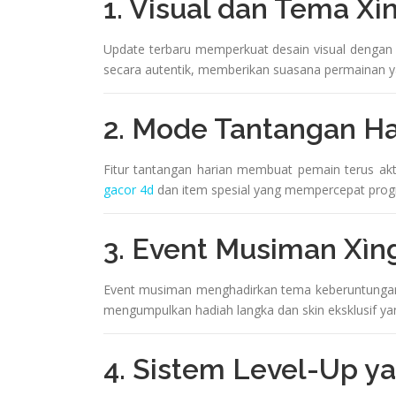
1. Visual dan Tema Xì
Update terbaru memperkuat desain visual dengan 
secara autentik, memberikan suasana permainan y
2. Mode Tantangan Ha
Fitur tantangan harian membuat pemain terus akt
gacor 4d
dan item spesial yang mempercepat prog
3. Event Musiman Xì
Event musiman menghadirkan tema keberuntungan d
mengumpulkan hadiah langka dan skin eksklusif ya
4. Sistem Level-Up ya